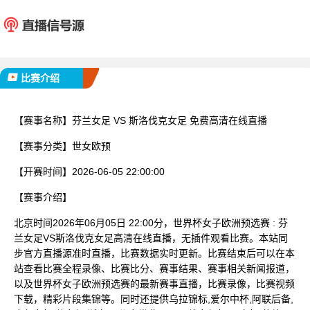
芬兰女足
斯洛伐
已完赛
比赛介绍
【赛事名称】
芬兰女足 VS 斯洛伐克女足 免费高清在线直播
【赛事分类】
世女欧预
【开赛时间】
2026-06-05 22:00:00
【赛事介绍】
北京时间2026年06月05日 22:00分，世界杯女子欧洲预选赛 : 芬
兰女足VS斯洛伐克女足高清在线直播，无插件观看比赛。本站同
步官方直播源准时直播，比赛数据实时更新。比赛结束后可以在本
站查看比赛全程录像、比赛比分、赛事结果、赛事相关新闻报道，
以及世界杯女子欧洲预选赛的最新赛事直播，比赛录像，比赛视频
下载，精彩片段集锦等。同时还提供乌拉锦标,爱尔中杯,阿联后备,