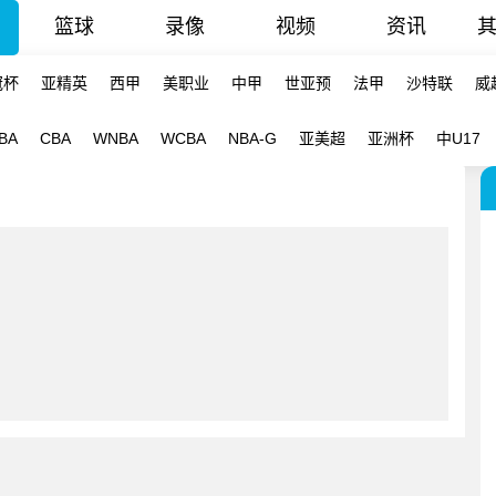
篮球
录像
视频
资讯
冠杯
亚精英
西甲
美职业
中甲
世亚预
法甲
沙特联
威
BA
CBA
WNBA
WCBA
NBA-G
亚美超
亚洲杯
中U17