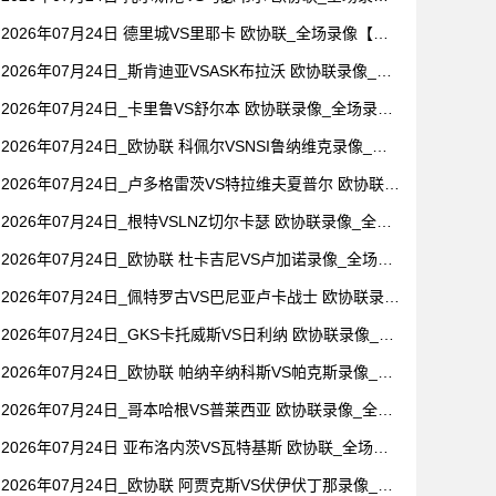
【全场回放】
2026年07月24日 德里城VS里耶卡 欧协联_全场录像【视
频集锦】
2026年07月24日_斯肯迪亚VSASK布拉沃 欧协联录像_全
场录像【高清回放】
2026年07月24日_卡里鲁VS舒尔本 欧协联录像_全场录像
【全场回放】
2026年07月24日_欧协联 科佩尔VSNSI鲁纳维克录像_全
场录像【全场回放】
2026年07月24日_卢多格雷茨VS特拉维夫夏普尔 欧协联录
像_高清录像【全场回放】
2026年07月24日_根特VSLNZ切尔卡瑟 欧协联录像_全场
录像【视频集锦】
2026年07月24日_欧协联 杜卡吉尼VS卢加诺录像_全场录
像【全场回放】
2026年07月24日_佩特罗古VS巴尼亚卢卡战士 欧协联录像
_高清录像【全场回放】
2026年07月24日_GKS卡托威斯VS日利纳 欧协联录像_全
场录像【全场回放】
2026年07月24日_欧协联 帕纳辛纳科斯VS帕克斯录像_全
场录像【高清回放】
2026年07月24日_哥本哈根VS普莱西亚 欧协联录像_全场
录像【全场回放】
2026年07月24日 亚布洛内茨VS瓦特基斯 欧协联_全场录
像【视频集锦】
2026年07月24日_欧协联 阿贾克斯VS伏伊伏丁那录像_全