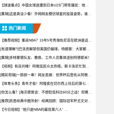
了长远而
【球迷看点】中国女球迷遭到日本U23门将性骚扰：他问
我要性感
[集锦]这是真没少看！外网网友模仿球星的投篮姿势，谁的
最有精
热门新闻
【推荐视频】重返NBA？15年5号秀海佐尼亚在欧洲是这样
打球
[有道理嘛?]巴洛贡解禁但美国仍输球，特朗普：大家都挺
高兴，
[集锦]多特蒙德队友、教练、工作人员集体送别阿德耶米！
【视频】有目共睹！阿根廷民众太热情，斯卡洛尼忙到停
不下来！
[精彩剪辑]一损损一串！网友恶搞：世界杯后恩佐从阿根廷
队回到
【体育头条】青年才俊！阿隆索在切尔西上任后的第七堂
训练课！
[你怎么看？]海沃德曾谈：不想贬低科比60分之战！但赛前
我们
[推荐]凯恩经典中圈吊射！经典回顾：国际冠军杯尤文对阵
热刺！
【今日视频】“他只是NBA的最佳第六人” ...