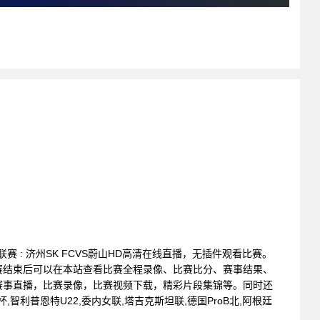
球联赛 : 济州SK FCVS蔚山HD高清在线直播，无插件观看比赛。
赛结束后可以在本站查看比赛全程录像、比赛比分、赛事结果、
赛事直播，比赛录像，比赛视频下载，精彩片段集锦等。同时还
,智利普恩特U22,委内女联,塔吉克斯坦联,德国ProB北,阿根廷