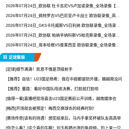
【视频集锦】
2026年07月24日_欧协联 杜卡吉尼VS卢加诺录像_全场录像【全
场回放】
2026年07月24日_佩特罗古VS巴尼亚卢卡战士 欧协联录像_高清
录像【全场回放】
2026年07月24日_GKS卡托威斯VS日利纳 欧协联录像_全场录像
【全场回放】
2026年07月24日_欧协联 帕纳辛纳科斯VS帕克斯录像_全场录像
【高清回放】
2026年07月24日_哥本哈根VS普莱西亚 欧协联录像_全场录像
【全场回放】
足球集锦
[足球]细节满满！凯恩不愧是顶级射手
【推荐】自信！U23国足杨希：我在中超都是防外援，踢越南没问
【推荐】董路：看好中国队闯进决赛，打脸就打脸呗
[值得一看]直播吧现场直击U23国足赛前公开训练，越南媒体也
[梅西]开场就会被预定！梅西交换球衣的经典时刻！
[赛场传奇]该有的待遇！颁奖结束后，马内手拿奖杯被队友高高举
[你怎么看？]这个真的牛啊！刘玉栋晒出海钓鱼视频，钓上来一只