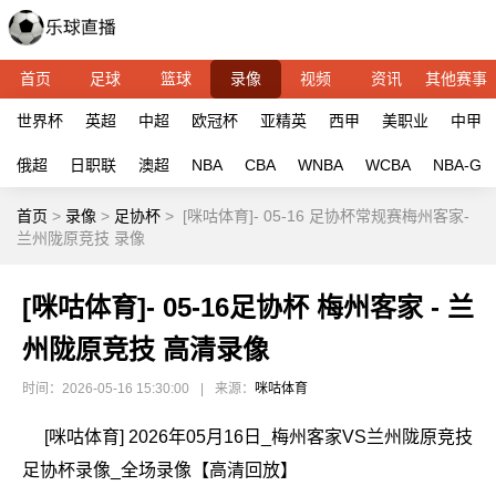
首页
足球
篮球
录像
视频
资讯
其他赛事
世界杯
英超
中超
欧冠杯
亚精英
西甲
美职业
中甲
俄超
日职联
澳超
NBA
CBA
WNBA
WCBA
NBA-G
首页
>
录像
>
足协杯
>
[咪咕体育]- 05-16 足协杯常规赛梅州客家-
兰州陇原竞技 录像
[咪咕体育]- 05-16足协杯 梅州客家 - 兰
州陇原竞技 高清录像
时间：2026-05-16 15:30:00
|
来源：
咪咕体育
[咪咕体育] 2026年05月16日_梅州客家VS兰州陇原竞技
足协杯录像_全场录像【高清回放】