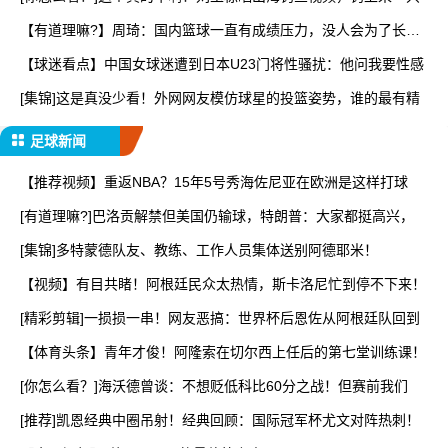
【有道理嘛?】周琦：国内篮球一直有成绩压力，没人会为了长远
而
【球迷看点】中国女球迷遭到日本U23门将性骚扰：他问我要性感
[集锦]这是真没少看！外网网友模仿球星的投篮姿势，谁的最有精
足球新闻
【推荐视频】重返NBA？15年5号秀海佐尼亚在欧洲是这样打球
[有道理嘛?]巴洛贡解禁但美国仍输球，特朗普：大家都挺高兴，
[集锦]多特蒙德队友、教练、工作人员集体送别阿德耶米！
【视频】有目共睹！阿根廷民众太热情，斯卡洛尼忙到停不下来！
[精彩剪辑]一损损一串！网友恶搞：世界杯后恩佐从阿根廷队回到
【体育头条】青年才俊！阿隆索在切尔西上任后的第七堂训练课！
[你怎么看？]海沃德曾谈：不想贬低科比60分之战！但赛前我们
[推荐]凯恩经典中圈吊射！经典回顾：国际冠军杯尤文对阵热刺！