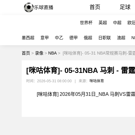
首页
足球
世界杯
英超
中超
欧
墨西超
意甲
中乙
德甲
俄超
日职联
澳超
N
首页
>
录像
>
NBA
>
[咪咕体育]- 05-31 NBA常规赛马刺-雷
[咪咕体育]- 05-31NBA 马刺 - 
时间：2026-05-31 08:00:00
|
来源：
咪咕体育
[咪咕体育] 2026年05月31日_NBA 马刺