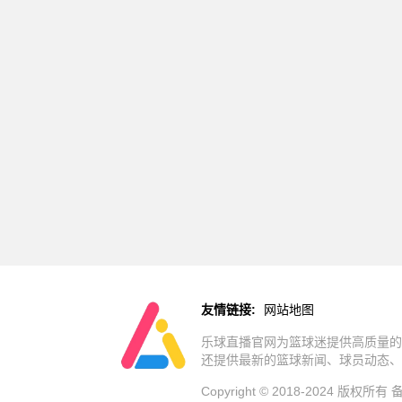
友情链接:
网站地图
乐球直播官网为篮球迷提供高质量的
还提供最新的篮球新闻、球员动态、
Copyright © 2018-2024 版权所