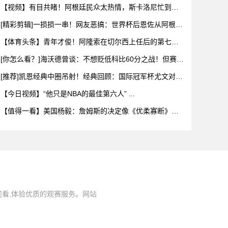
【视频】有目共睹！阿根廷民众太热情，斯卡洛尼忙到停
不下来！
[精彩剪辑]一损损一串！网友恶搞：世界杯后恩佐从阿根廷
队回到
【体育头条】青年才俊！阿隆索在切尔西上任后的第七堂
训练课！
[你怎么看？]海沃德曾谈：不想贬低科比60分之战！但赛前
我们
[推荐]凯恩经典中圈吊射！经典回顾：国际冠军杯尤文对阵
热刺！
【今日视频】“他只是NBA的最佳第六人” ...
【值得一看】美国杨毅：詹姆斯的决定像《优柔寡断》情
景剧，为成
观看,体验优质的观赛服务。网站