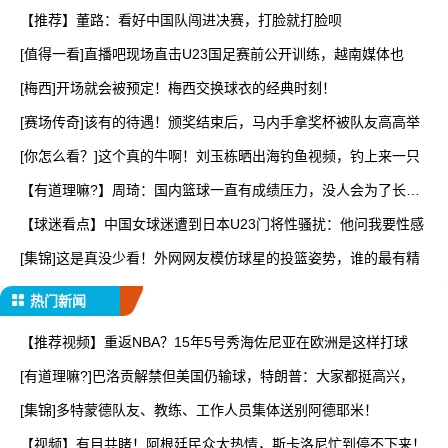
【推荐】董路：看好中国队闯进决赛，打脸就打脸呗
[值得一看]直播吧现场直击U23国足赛前公开训练，越南媒体也
[梅西]开场就会被预定！梅西交换球衣的经典时刻！
[赛场传奇]该有的待遇！颁奖结束后，马内手拿奖杯被队友高高举
[你怎么看？]这个真的牛啊！刘玉栋晒出海钓鱼视频，钓上来一只
【有道理嘛?】周琦：国内篮球一直有成绩压力，没人会为了长远
而
【球迷看点】中国女球迷遭到日本U23门将性骚扰：他问我要性感
[集锦]这是真没少看！外网网友模仿球星的投篮姿势，谁的最有精
热门新闻
【推荐视频】重返NBA？15年5号秀海佐尼亚在欧洲是这样打球
[有道理嘛?]巴洛贡解禁但美国仍输球，特朗普：大家都挺高兴，
[集锦]多特蒙德队友、教练、工作人员集体送别阿德耶米！
【视频】有目共睹！阿根廷民众太热情，斯卡洛尼忙到停不下来！