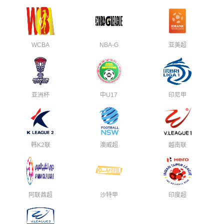
WCBA
NBA-G
亚美超
亚洲杯
中U17
印尼甲
韩K2联
澳威超
越南联
阿联酋超
沙特甲
印度超