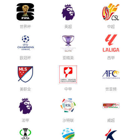
世界杯
英超
中超
欧冠杯
亚精英
西甲
美职业
中甲
世亚预
法甲
沙特联
威超