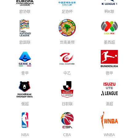
欧协联
足协杯
韩K联
欧国联
世南美预
墨西超
意甲
中乙
德甲
俄超
日职联
澳超
NBA
CBA
WNBA