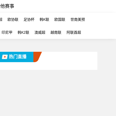
其他赛事
超
欧协联
足协杯
韩K联
欧国联
世南美预
印尼甲
韩K2联
澳威超
越南联
阿联酋超
热门直播