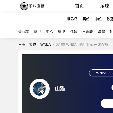
首页
足球
世界杯
英超
中超
欧
墨西超
意甲
中乙
德甲
俄超
日职联
澳超
N
首页
>
篮球
>
WNBA
>
07-09 WNBA 山猫-阳光 在线直播
WNBA
202
山猫