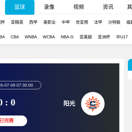
篮球
录像
视频
资讯
冠杯
亚精英
西甲
美职业
中甲
世亚预
法甲
沙特联
威
BA
CBA
WNBA
WCBA
NBA-G
亚美超
亚洲杯
中U17
6-07-09 07:30:00
0 : 0
阳光
已完赛