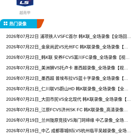
越南甲
热门录像
2026年07月22日 浦项铁人VSFC首尔 韩K联_全场录像【全场回
放】
2026年07月22日_金泉尚武VS光州FC 韩K联录像_全场录像【视
频集锦】
2026年07月22日_韩K联 安养FCVS富川FC录像_全场录像【视频
集锦】
2026年07月22日_美洲狮VS托卢卡 墨西超录像_全场录像【视频
集锦】
2026年07月22日_墨西超 普埃布拉VS蓝十字录像_全场录像【视
频集锦】
2026年07月21日_仁川联VS蔚山HD 韩K联录像_全场录像【全场
回放】
2026年07月21日_大田市民VS全北现代 韩K联录像_全场录像【视
频集锦】
2026年07月21日_江原FCVS济州SK FC 韩K联录像_高清录像
【全场回放】
2026年07月19日_兰州陇原竞技VS海门珂缔缘 中乙录像_全场录
像【高清回放】
2026年07月19日_中乙 成都蓉城B队VS杭州临平吴越录像_全场录
像【全场回放】