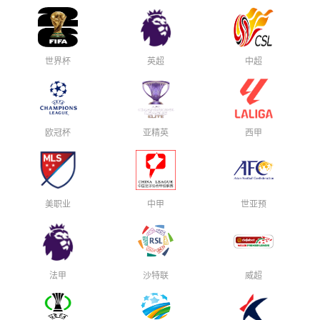
世界杯
英超
中超
欧冠杯
亚精英
西甲
美职业
中甲
世亚预
法甲
沙特联
威超