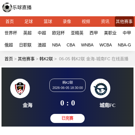
首页
足球
篮球
录像
视频
资讯
其他赛事
世界杯
英超
中超
欧冠杯
亚精英
西甲
美职业
中甲
俄超
日职联
澳超
NBA
CBA
WNBA
WCBA
NBA-G
首页
>
其他赛事
>
韩K2联
>
06-05 韩K2联 金海-城南FC 在线直播
韩K2联
2026-06-05 18:30:00
0 : 0
金海
城南