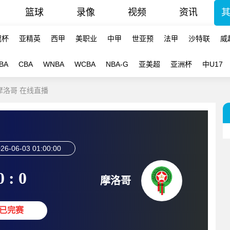
篮球
录像
视频
资讯
冠杯
亚精英
西甲
美职业
中甲
世亚预
法甲
沙特联
威
BA
CBA
WNBA
WCBA
NBA-G
亚美超
亚洲杯
中U17
-摩洛哥 在线直播
26-06-03 01:00:00
0 : 0
摩洛哥
已完赛