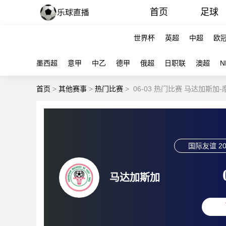
首页
足球
世界杯
英超
中超
欧
墨西超
意甲
中乙
德甲
俄超
日职联
澳超
N
首页
>
其他赛事
>
热门比赛
>
06-03 热门比赛 马达加斯加
国际友谊
20
马达加斯加