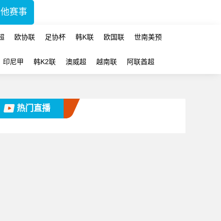
其他赛事
超
欧协联
足协杯
韩K联
欧国联
世南美预
印尼甲
韩K2联
澳威超
越南联
阿联酋超
热门直播