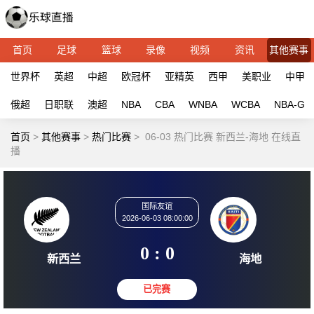
首页
足球
篮球
录像
视频
资讯
其他赛事
世界杯
英超
中超
欧冠杯
亚精英
西甲
美职业
中甲
俄超
日职联
澳超
NBA
CBA
WNBA
WCBA
NBA-G
首页
>
其他赛事
>
热门比赛
>
06-03 热门比赛 新西兰-海地 在线直
播
国际友谊
2026-06-03 08:00:00
0 : 0