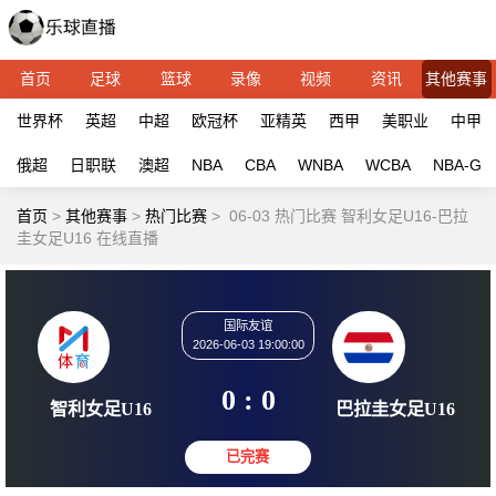
首页
足球
篮球
录像
视频
资讯
其他赛事
世界杯
英超
中超
欧冠杯
亚精英
西甲
美职业
中甲
俄超
日职联
澳超
NBA
CBA
WNBA
WCBA
NBA-G
首页
>
其他赛事
>
热门比赛
>
06-03 热门比赛 智利女足U16-巴拉
圭女足U16 在线直播
国际友谊
2026-06-03 19:00:00
0 : 0