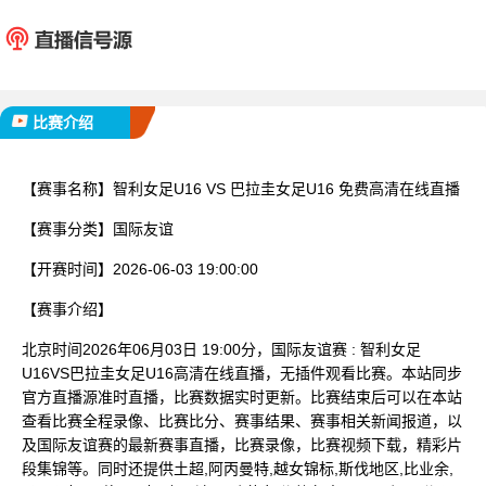
智利女足U16
巴拉圭女
已完赛
比赛介绍
【赛事名称】
智利女足U16 VS 巴拉圭女足U16 免费高清在线直播
【赛事分类】
国际友谊
【开赛时间】
2026-06-03 19:00:00
【赛事介绍】
北京时间2026年06月03日 19:00分，国际友谊赛 : 智利女足
U16VS巴拉圭女足U16高清在线直播，无插件观看比赛。本站同步
官方直播源准时直播，比赛数据实时更新。比赛结束后可以在本站
查看比赛全程录像、比赛比分、赛事结果、赛事相关新闻报道，以
及国际友谊赛的最新赛事直播，比赛录像，比赛视频下载，精彩片
段集锦等。同时还提供土超,阿丙曼特,越女锦标,斯伐地区,比业余,