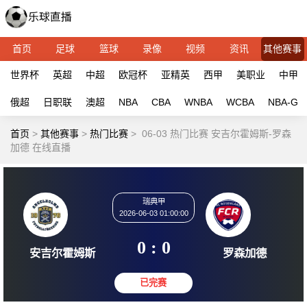
首页
足球
篮球
录像
视频
资讯
其他赛事
世界杯
英超
中超
欧冠杯
亚精英
西甲
美职业
中甲
俄超
日职联
澳超
NBA
CBA
WNBA
WCBA
NBA-G
首页
>
其他赛事
>
热门比赛
>
06-03 热门比赛 安吉尔霍姆斯-罗森
加德 在线直播
瑞典甲
2026-06-03 01:00:00
0 : 0