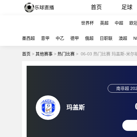
首页
足球
世界杯
英超
中超
欧
墨西超
意甲
中乙
德甲
俄超
日职联
澳超
N
首页
>
其他赛事
>
热门比赛
>
06-03 热门比赛 玛盖斯-米
南非超
202
玛盖斯