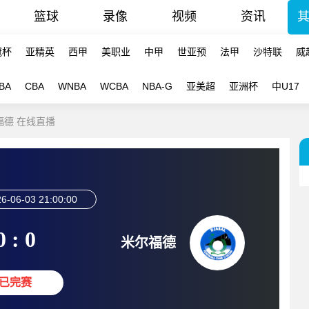
篮球
录像
视频
资讯
冠杯
亚精英
西甲
美职业
中甲
世亚预
法甲
沙特联
威
BA
CBA
WNBA
WCBA
NBA-G
亚美超
亚洲杯
中U17
尔福德 在线直播
6-06-03 21:00:00
0 : 0
米尔福德
已完赛