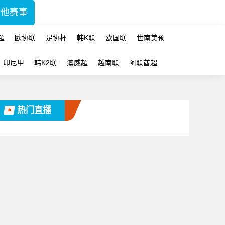
其他赛事
超
欧协联
足协杯
韩K联
欧国联
世南美预
印尼甲
韩K2联
澳威超
越南联
阿联酋超
热门直播