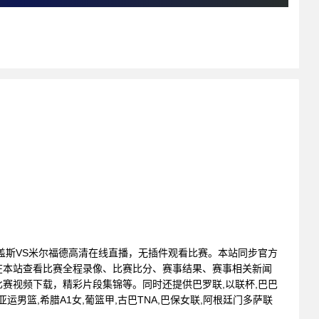
 : 玛盖斯VS米尔福德高清在线直播，无插件观看比赛。本站同步官方
在本站查看比赛全程录像、比赛比分、赛事结果、赛事相关新闻
赛视频下载，精彩片段集锦等。同时还提供巴罗联,以联杯,巴巴
,亚运男篮,希腊A1女,葡篮甲,古巴TNA,巴保女联,阿根廷门多萨联