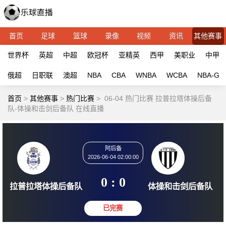
首页
足球
篮球
录像
视频
资讯
其他赛事
世界杯
英超
中超
欧冠杯
亚精英
西甲
美职业
中甲
俄超
日职联
澳超
NBA
CBA
WNBA
WCBA
NBA-G
首页
>
其他赛事
>
热门比赛
>
06-04 热门比赛 拉普拉塔体操后备
队-体操和击剑后备队 在线直播
阿后备
2026-06-04 02:00:00
0 : 0