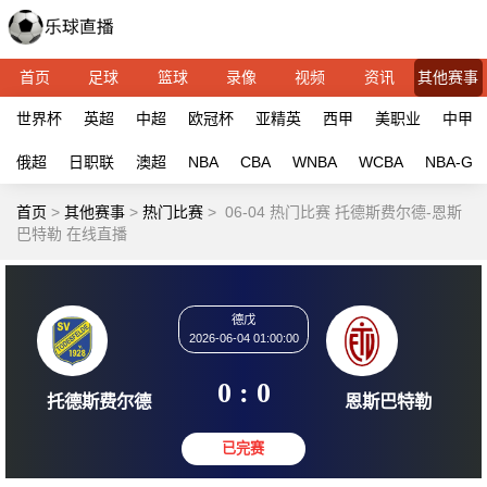
首页
足球
篮球
录像
视频
资讯
其他赛事
世界杯
英超
中超
欧冠杯
亚精英
西甲
美职业
中甲
俄超
日职联
澳超
NBA
CBA
WNBA
WCBA
NBA-G
首页
>
其他赛事
>
热门比赛
>
06-04 热门比赛 托德斯费尔德-恩斯
巴特勒 在线直播
德戊
2026-06-04 01:00:00
0 : 0