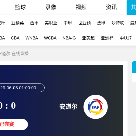
篮球
录像
视频
资讯
冠杯
亚精英
西甲
美职业
中甲
世亚预
法甲
沙特联
威
BA
CBA
WNBA
WCBA
NBA-G
亚美超
亚洲杯
中U17
-安道尔 在线直播
26-06-05 01:00:00
0 : 0
安道尔
已完赛