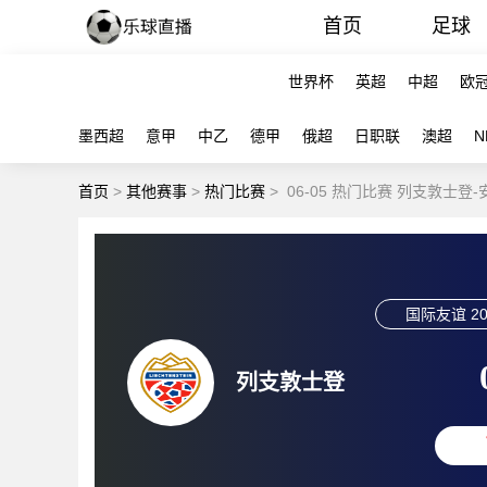
首页
足球
世界杯
英超
中超
欧
墨西超
意甲
中乙
德甲
俄超
日职联
澳超
N
首页
>
其他赛事
>
热门比赛
>
06-05 热门比赛 列支敦士登
国际友谊
20
列支敦士登