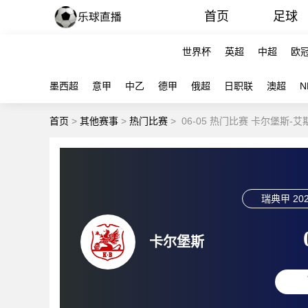
首页
足球
世界杯
英超
中超
欧
墨西超
意甲
中乙
德甲
俄超
日职联
澳超
N
首页
>
其他赛事
>
热门比赛
>
06-05 热门比赛 卡尔堡斯-
瑞典甲
202
卡尔堡斯