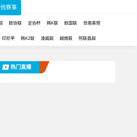
其他赛事
超
欧协联
足协杯
韩K联
欧国联
世南美预
印尼甲
韩K2联
澳威超
越南联
阿联酋超
热门直播