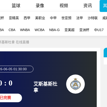
篮球
录像
视频
资讯
冠杯
亚精英
西甲
美职业
中甲
世亚预
法甲
沙特联
威
BA
CBA
WNBA
WCBA
NBA-G
亚美超
亚洲杯
中U17
艾斯基斯杜拿 在线直播
6-06-05 01:30:00
0 : 0
艾斯基斯杜
拿
已完赛