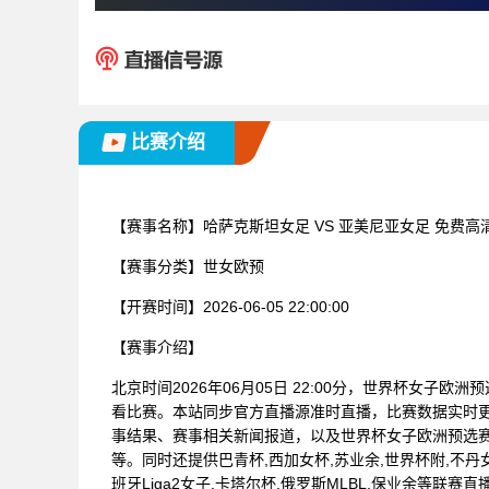
比赛介绍
【赛事名称】
哈萨克斯坦女足 VS 亚美尼亚女足 免费高
【赛事分类】
世女欧预
【开赛时间】
2026-06-05 22:00:00
【赛事介绍】
北京时间2026年06月05日 22:00分，世界杯女子欧
看比赛。本站同步官方直播源准时直播，比赛数据实时
事结果、赛事相关新闻报道，以及世界杯女子欧洲预选
等。同时还提供巴青杯,西加女杯,苏业余,世界杯附,不丹女
班牙Liga2女子,卡塔尔杯,俄罗斯MLBL,保业余等联赛直