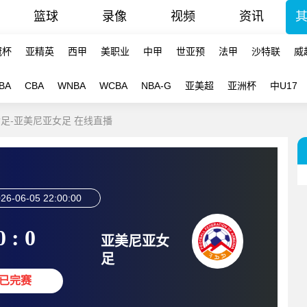
篮球
录像
视频
资讯
冠杯
亚精英
西甲
美职业
中甲
世亚预
法甲
沙特联
威
BA
CBA
WNBA
WCBA
NBA-G
亚美超
亚洲杯
中U17
坦女足-亚美尼亚女足 在线直播
26-06-05 22:00:00
0 : 0
亚美尼亚女
足
已完赛