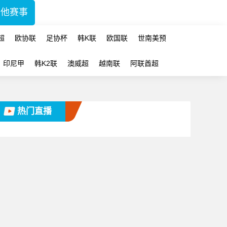
其他赛事
超
欧协联
足协杯
韩K联
欧国联
世南美预
印尼甲
韩K2联
澳威超
越南联
阿联酋超
热门直播