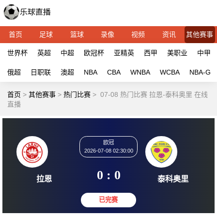
首页
足球
篮球
录像
视频
资讯
其他赛事
世界杯
英超
中超
欧冠杯
亚精英
西甲
美职业
中甲
俄超
日职联
澳超
NBA
CBA
WNBA
WCBA
NBA-G
首页
>
其他赛事
>
热门比赛
>
07-08 热门比赛 拉恩-泰科奥里 在线
直播
欧冠
2026-07-08 02:30:00
0 : 0