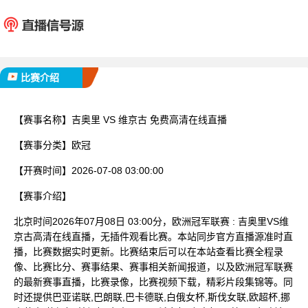
吉奥里
维京
已完赛
比赛介绍
【赛事名称】
吉奥里 VS 维京古 免费高清在线直播
【赛事分类】
欧冠
【开赛时间】
2026-07-08 03:00:00
【赛事介绍】
北京时间2026年07月08日 03:00分，欧洲冠军联赛 : 吉奥里VS维
京古高清在线直播，无插件观看比赛。本站同步官方直播源准时直
播，比赛数据实时更新。比赛结束后可以在本站查看比赛全程录
像、比赛比分、赛事结果、赛事相关新闻报道，以及欧洲冠军联赛
的最新赛事直播，比赛录像，比赛视频下载，精彩片段集锦等。同
时还提供巴亚诺联,巴朗联,巴卡德联,白俄女杯,斯伐女联,欧超杯,挪