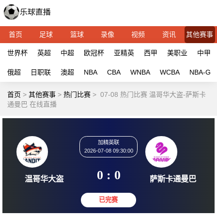
首页
足球
篮球
录像
视频
资讯
其他赛事
世界杯
英超
中超
欧冠杯
亚精英
西甲
美职业
中甲
俄超
日职联
澳超
NBA
CBA
WNBA
WCBA
NBA-G
首页
>
其他赛事
>
热门比赛
>
07-08 热门比赛 温哥华大盗-萨斯卡
通曼巴 在线直播
加精英联
2026-07-08 09:30:00
0 : 0