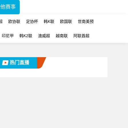
其他赛事
超
欧协联
足协杯
韩K联
欧国联
世南美预
印尼甲
韩K2联
澳威超
越南联
阿联酋超
热门直播