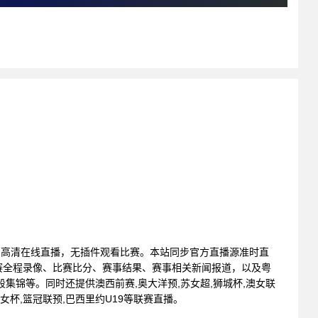
广州VS深圳高清在线直播，无插件观看比赛。本站同步官方直播源准时直
赛全程录像、比赛比分、赛事结果、赛事相关新闻报道，以及粤
集锦等。同时还提供澳西前赛,奥大洋预,苏女超,狮城杯,澳女联
首女杯,篮冠联预,巴西里约U19等联赛直播。