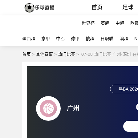
首页
足球
世界杯
英超
中超
欧
墨西超
意甲
中乙
德甲
俄超
日职联
澳超
N
首页
>
其他赛事
>
热门比赛
>
07-08 热门比赛 广州-深圳 
粤BA
202
广州