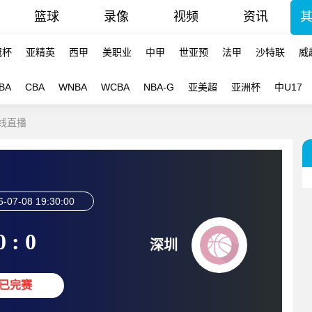
篮球
录像
视频
资讯
冠杯
亚精英
西甲
美职业
中甲
世亚预
法甲
沙特联
威
BA
CBA
WNBA
WCBA
NBA-G
亚美超
亚洲杯
中U17
在线直播
6-07-08 19:30:00
0 : 0
深圳
已完赛