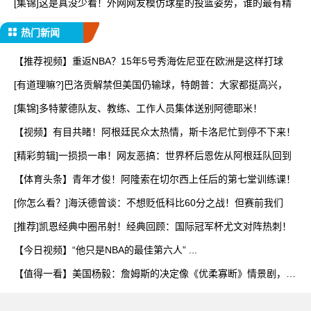
[集锦]这是真没少看！外网网友模仿球星的投篮姿势，谁的最有精
热门新闻
【推荐视频】重返NBA？15年5号秀海佐尼亚在欧洲是这样打球
[有道理嘛?]巴洛贡解禁但美国仍输球，特朗普：大家都挺高兴，
[集锦]多特蒙德队友、教练、工作人员集体送别阿德耶米！
【视频】有目共睹！阿根廷民众太热情，斯卡洛尼忙到停不下来！
[精彩剪辑]一损损一串！网友恶搞：世界杯后恩佐从阿根廷队回到
【体育头条】青年才俊！阿隆索在切尔西上任后的第七堂训练课！
[你怎么看？]海沃德曾谈：不想贬低科比60分之战！但赛前我们
[推荐]凯恩经典中圈吊射！经典回顾：国际冠军杯尤文对阵热刺！
【今日视频】“他只是NBA的最佳第六人” ...
【值得一看】美国杨毅：詹姆斯的决定像《优柔寡断》情景剧，为
成