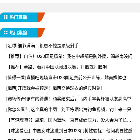
热门直播
热门集锦
[足球]细节满满！凯恩不愧是顶级射手
【推荐】自信！U23国足杨希：我在中超都是防外援，踢越南没问
【推荐】董路：看好中国队闯进决赛，打脸就打脸呗
[值得一看]直播吧现场直击U23国足赛前公开训练，越南媒体也
[梅西]开场就会被预定！梅西交换球衣的经典时刻！
[赛场传奇]该有的待遇！颁奖结束后，马内手拿奖杯被队友高高举
[你怎么看？]这个真的牛啊！刘玉栋晒出海钓鱼视频，钓上来一只
【有道理嘛?】周琦：国内篮球一直有成绩压力，没人会为了长远
而
【球迷看点】中国女球迷遭到日本U23门将性骚扰：他问我要性感