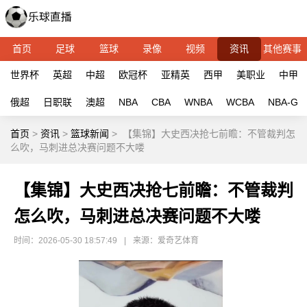
首页
足球
篮球
录像
视频
资讯
其他赛事
世界杯
英超
中超
欧冠杯
亚精英
西甲
美职业
中甲
俄超
日职联
澳超
NBA
CBA
WNBA
WCBA
NBA-G
首页
>
资讯
>
篮球新闻
>
【集锦】大史西决抢七前瞻：不管裁判怎
么吹，马刺进总决赛问题不大喽
【集锦】大史西决抢七前瞻：不管裁判
怎么吹，马刺进总决赛问题不大喽
时间：2026-05-30 18:57:49
|
来源：爱奇艺体育