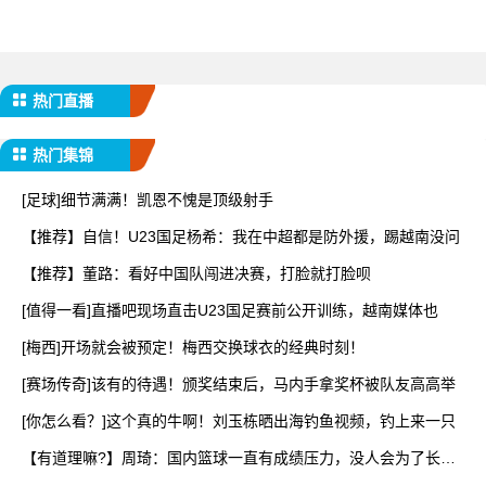
热门直播
热门集锦
[足球]细节满满！凯恩不愧是顶级射手
【推荐】自信！U23国足杨希：我在中超都是防外援，踢越南没问
【推荐】董路：看好中国队闯进决赛，打脸就打脸呗
[值得一看]直播吧现场直击U23国足赛前公开训练，越南媒体也
[梅西]开场就会被预定！梅西交换球衣的经典时刻！
[赛场传奇]该有的待遇！颁奖结束后，马内手拿奖杯被队友高高举
[你怎么看？]这个真的牛啊！刘玉栋晒出海钓鱼视频，钓上来一只
【有道理嘛?】周琦：国内篮球一直有成绩压力，没人会为了长远
而