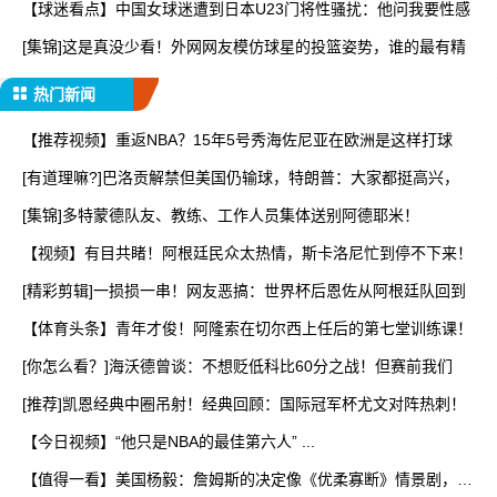
【球迷看点】中国女球迷遭到日本U23门将性骚扰：他问我要性感
[集锦]这是真没少看！外网网友模仿球星的投篮姿势，谁的最有精
热门新闻
【推荐视频】重返NBA？15年5号秀海佐尼亚在欧洲是这样打球
[有道理嘛?]巴洛贡解禁但美国仍输球，特朗普：大家都挺高兴，
[集锦]多特蒙德队友、教练、工作人员集体送别阿德耶米！
【视频】有目共睹！阿根廷民众太热情，斯卡洛尼忙到停不下来！
[精彩剪辑]一损损一串！网友恶搞：世界杯后恩佐从阿根廷队回到
【体育头条】青年才俊！阿隆索在切尔西上任后的第七堂训练课！
[你怎么看？]海沃德曾谈：不想贬低科比60分之战！但赛前我们
[推荐]凯恩经典中圈吊射！经典回顾：国际冠军杯尤文对阵热刺！
【今日视频】“他只是NBA的最佳第六人” ...
【值得一看】美国杨毅：詹姆斯的决定像《优柔寡断》情景剧，为