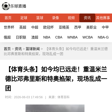
首页
足球
篮球
录像
视频
资讯
其他赛事
世界杯
英超
中超
欧冠杯
亚精英
西甲
美职业
中甲
俄超
日职联
澳超
NBA
CBA
WNBA
WCBA
NBA-G
首页
>
资讯
>
篮球新闻
>
【体育头条】如今均已远走！重温米兰德
比邓弗里斯和特奥掐架，现场乱成一团
【体育头条】如今均已远走！重温米兰
德比邓弗里斯和特奥掐架，现场乱成一
团
时间：2026-06-03 17:49:56
|
来源：体育百科