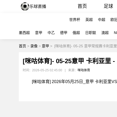
首页
足球
世界杯
英超
中超
欧
墨西超
意甲
中乙
德甲
俄超
日职联
澳超
N
首页
>
录像
>
意甲
>
[咪咕体育]- 05-25 意甲常规赛卡利亚
[咪咕体育]- 05-25意甲 卡利亚里 
时间：2026-05-25 02:45:00
|
来源：
咪咕体育
[咪咕体育] 2026年05月25日_意甲 卡利亚