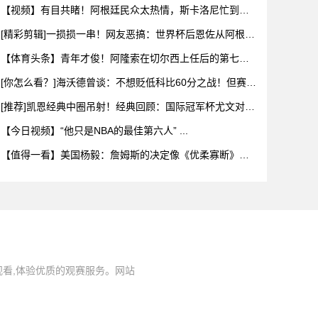
【视频】有目共睹！阿根廷民众太热情，斯卡洛尼忙到停
不下来！
[精彩剪辑]一损损一串！网友恶搞：世界杯后恩佐从阿根廷
队回到
【体育头条】青年才俊！阿隆索在切尔西上任后的第七堂
训练课！
[你怎么看？]海沃德曾谈：不想贬低科比60分之战！但赛前
我们
[推荐]凯恩经典中圈吊射！经典回顾：国际冠军杯尤文对阵
热刺！
【今日视频】“他只是NBA的最佳第六人” ...
【值得一看】美国杨毅：詹姆斯的决定像《优柔寡断》情
景剧，为成
观看,体验优质的观赛服务。网站