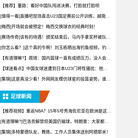
越南没问
【推荐】董路：看好中国队闯进决赛，打脸就打脸呗
[值得一看]直播吧现场直击U23国足赛前公开训练，越南媒
体也
[梅西]开场就会被预定！梅西交换球衣的经典时刻！
[赛场传奇]该有的待遇！颁奖结束后，马内手拿奖杯被队友
高高举
[你怎么看？]这个真的牛啊！刘玉栋晒出海钓鱼视频，钓上
来一只
【有道理嘛?】周琦：国内篮球一直有成绩压力，没人会为
了长远而
【球迷看点】中国女球迷遭到日本U23门将性骚扰：他问
我要性感
[集锦]这是真没少看！外网网友模仿球星的投篮姿势，谁的
最有精
足球新闻
【推荐视频】重返NBA？15年5号秀海佐尼亚在欧洲是这样
打球
[有道理嘛?]巴洛贡解禁但美国仍输球，特朗普：大家都挺
高兴，
[集锦]多特蒙德队友、教练、工作人员集体送别阿德耶米！