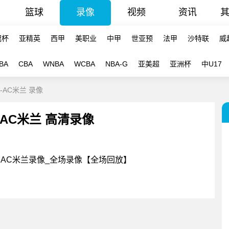
篮球
录像
视频
资讯
冠杯
亚精英
西甲
美职业
中甲
世亚预
法甲
沙特联
威
BA
CBA
WNBA
WCBA
NBA-G
亚美超
亚洲杯
中U17
里-AC米兰 录像
- AC米兰 高清录像
里VSAC米兰录像_全场录像【全场回放】