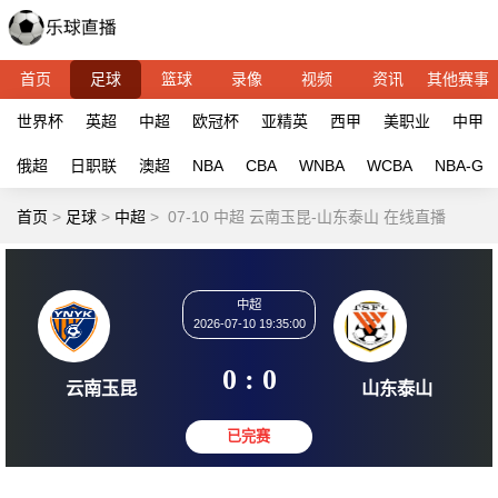
首页
足球
篮球
录像
视频
资讯
其他赛事
世界杯
英超
中超
欧冠杯
亚精英
西甲
美职业
中甲
俄超
日职联
澳超
NBA
CBA
WNBA
WCBA
NBA-G
首页
>
足球
>
中超
>
07-10 中超 云南玉昆-山东泰山 在线直播
中超
2026-07-10 19:35:00
0 : 0
云南玉昆
山东