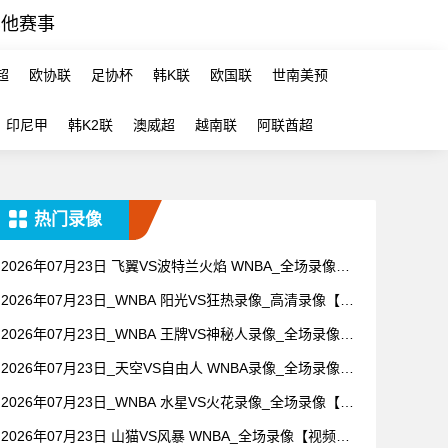
其他赛事
超
欧协联
足协杯
韩K联
欧国联
世南美预
印尼甲
韩K2联
澳威超
越南联
阿联酋超
热门录像
2026年07月23日 飞翼VS波特兰火焰 WNBA_全场录像
【视频集锦】
2026年07月23日_WNBA 阳光VS狂热录像_高清录像【全
场回放】
2026年07月23日_WNBA 王牌VS神秘人录像_全场录像
【高清回放】
2026年07月23日_天空VS自由人 WNBA录像_全场录像
【高清回放】
2026年07月23日_WNBA 水星VS火花录像_全场录像【全
场回放】
2026年07月23日 山猫VS风暴 WNBA_全场录像【视频集