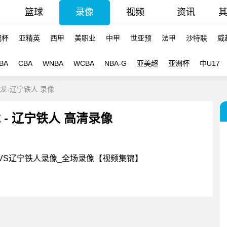
篮球
录像
视频
资讯
冠杯
亚精英
西甲
美职业
中甲
世亚预
法甲
沙特联
威
BA
CBA
WNBA
WCBA
NBA-G
亚美超
亚洲杯
中U17
梁龙-辽宁铁人 录像
龙 - 辽宁铁人 高清录像
铜梁龙VS辽宁铁人录像_全场录像【视频集锦】