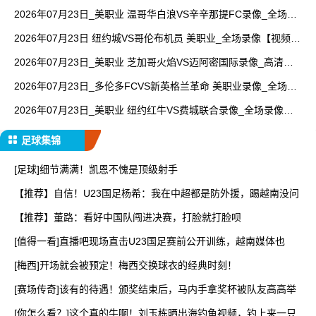
【全场回放】
2026年07月23日_美职业 温哥华白浪VS辛辛那提FC录像_全场录
像【全场回放】
2026年07月23日 纽约城VS哥伦布机员 美职业_全场录像【视频集
锦】
2026年07月23日_美职业 芝加哥火焰VS迈阿密国际录像_高清录
像【全场回放】
2026年07月23日_多伦多FCVS新英格兰革命 美职业录像_全场录
像【全场回放】
2026年07月23日_美职业 纽约红牛VS费城联合录像_全场录像
【视频集锦】
足球集锦
[足球]细节满满！凯恩不愧是顶级射手
【推荐】自信！U23国足杨希：我在中超都是防外援，踢越南没问
【推荐】董路：看好中国队闯进决赛，打脸就打脸呗
[值得一看]直播吧现场直击U23国足赛前公开训练，越南媒体也
[梅西]开场就会被预定！梅西交换球衣的经典时刻！
[赛场传奇]该有的待遇！颁奖结束后，马内手拿奖杯被队友高高举
[你怎么看？]这个真的牛啊！刘玉栋晒出海钓鱼视频，钓上来一只