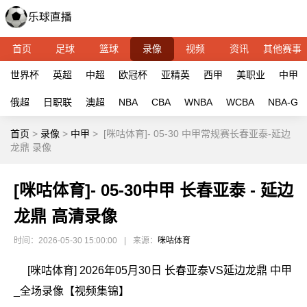
首页
足球
篮球
录像
视频
资讯
其他赛事
世界杯
英超
中超
欧冠杯
亚精英
西甲
美职业
中甲
俄超
日职联
澳超
NBA
CBA
WNBA
WCBA
NBA-G
首页
>
录像
>
中甲
>
[咪咕体育]- 05-30 中甲常规赛长春亚泰-延边
龙鼎 录像
[咪咕体育]- 05-30中甲 长春亚泰 - 延边
龙鼎 高清录像
时间：2026-05-30 15:00:00
|
来源：
咪咕体育
[咪咕体育] 2026年05月30日 长春亚泰VS延边龙鼎 中甲
_全场录像【视频集锦】