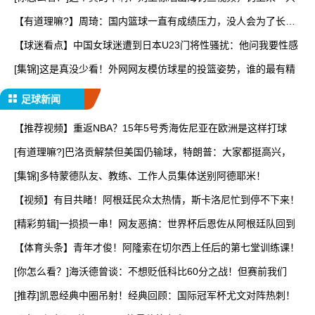
【有道理嘛?】周琦：国内篮球一直有成绩压力，没人会为了长远
而
【球迷看点】中国女球迷遭到日本U23门将性骚扰：他问我要性感
[集锦]这是真没少看！外网网友模仿球星的投篮姿势，谁的最有精
足球新闻
【推荐视频】重返NBA？15年5号秀海佐尼亚在欧洲是这样打球
[有道理嘛?]巴洛贡解禁但美国仍输球，特朗普：大家都挺高兴，
[集锦]多特蒙德队友、教练、工作人员集体送别阿德耶米！
【视频】有目共睹！阿根廷民众太热情，斯卡洛尼忙到停不下来！
[精彩剪辑]一损损一串！网友恶搞：世界杯后恩佐从阿根廷队回到
【体育头条】青年才俊！阿隆索在切尔西上任后的第七堂训练课！
[你怎么看？]海沃德曾谈：不想贬低科比60分之战！但赛前我们
[推荐]凯恩经典中圈吊射！经典回顾：国际冠军杯尤文对阵热刺！