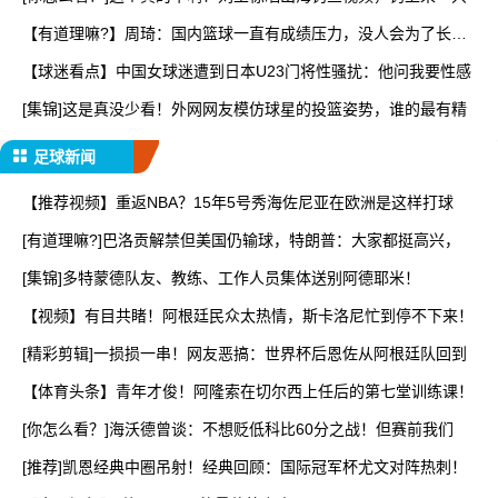
【有道理嘛?】周琦：国内篮球一直有成绩压力，没人会为了长远
而
【球迷看点】中国女球迷遭到日本U23门将性骚扰：他问我要性感
[集锦]这是真没少看！外网网友模仿球星的投篮姿势，谁的最有精
足球新闻
【推荐视频】重返NBA？15年5号秀海佐尼亚在欧洲是这样打球
[有道理嘛?]巴洛贡解禁但美国仍输球，特朗普：大家都挺高兴，
[集锦]多特蒙德队友、教练、工作人员集体送别阿德耶米！
【视频】有目共睹！阿根廷民众太热情，斯卡洛尼忙到停不下来！
[精彩剪辑]一损损一串！网友恶搞：世界杯后恩佐从阿根廷队回到
【体育头条】青年才俊！阿隆索在切尔西上任后的第七堂训练课！
[你怎么看？]海沃德曾谈：不想贬低科比60分之战！但赛前我们
[推荐]凯恩经典中圈吊射！经典回顾：国际冠军杯尤文对阵热刺！