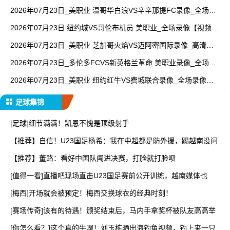
【全场回放】
2026年07月23日_美职业 温哥华白浪VS辛辛那提FC录像_全场录
像【全场回放】
2026年07月23日 纽约城VS哥伦布机员 美职业_全场录像【视频集
锦】
2026年07月23日_美职业 芝加哥火焰VS迈阿密国际录像_高清录
像【全场回放】
2026年07月23日_多伦多FCVS新英格兰革命 美职业录像_全场录
像【全场回放】
2026年07月23日_美职业 纽约红牛VS费城联合录像_全场录像
【视频集锦】
足球集锦
[足球]细节满满！凯恩不愧是顶级射手
【推荐】自信！U23国足杨希：我在中超都是防外援，踢越南没问
【推荐】董路：看好中国队闯进决赛，打脸就打脸呗
[值得一看]直播吧现场直击U23国足赛前公开训练，越南媒体也
[梅西]开场就会被预定！梅西交换球衣的经典时刻！
[赛场传奇]该有的待遇！颁奖结束后，马内手拿奖杯被队友高高举
[你怎么看？]这个真的牛啊！刘玉栋晒出海钓鱼视频，钓上来一只