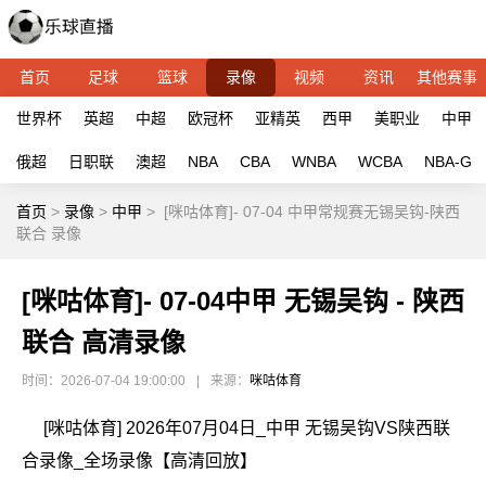
首页
足球
篮球
录像
视频
资讯
其他赛事
世界杯
英超
中超
欧冠杯
亚精英
西甲
美职业
中甲
俄超
日职联
澳超
NBA
CBA
WNBA
WCBA
NBA-G
首页
>
录像
>
中甲
>
[咪咕体育]- 07-04 中甲常规赛无锡吴钩-陕西
联合 录像
[咪咕体育]- 07-04中甲 无锡吴钩 - 陕西
联合 高清录像
时间：2026-07-04 19:00:00
|
来源：
咪咕体育
[咪咕体育] 2026年07月04日_中甲 无锡吴钩VS陕西联
合录像_全场录像【高清回放】