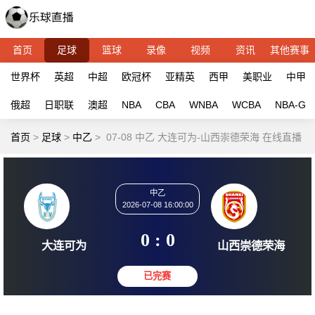
首页
足球
篮球
录像
视频
资讯
其他赛事
世界杯
英超
中超
欧冠杯
亚精英
西甲
美职业
中甲
俄超
日职联
澳超
NBA
CBA
WNBA
WCBA
NBA-G
首页
>
足球
>
中乙
>
07-08 中乙 大连可为-山西崇德荣海 在线直播
中乙
2026-07-08 16:00:00
0 : 0
大连可为
山西崇