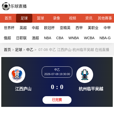
首页
足球
篮球
录像
视频
资讯
其他赛事
世界杯
英超
中超
欧冠杯
亚精英
西甲
美职业
中甲
俄超
日职联
澳超
NBA
CBA
WNBA
WCBA
NBA-G
首页
>
足球
>
中乙
>
07-08 中乙 江西庐山-杭州临平吴越 在线直播
中乙
2026-07-08 19:30:00
0 : 0
江西庐山
杭州临